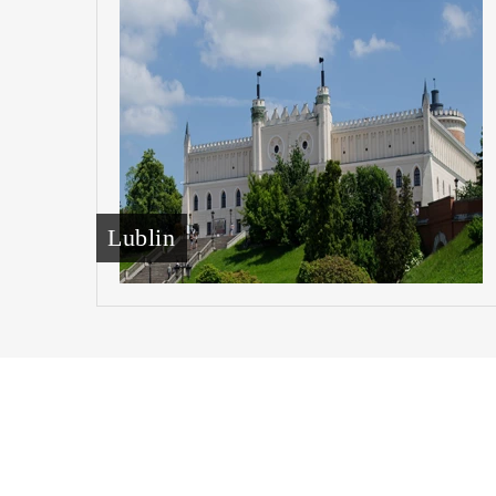
Lublin