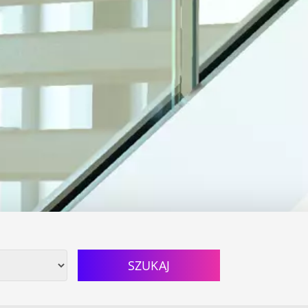
SZUKAJ