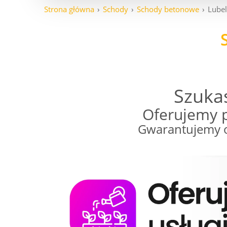
Strona główna
Schody
Schody betonowe
Lubel
Szuka
Oferujemy p
Gwarantujemy o