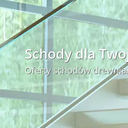
Schody dla Tw
Oferty schodów drewnia