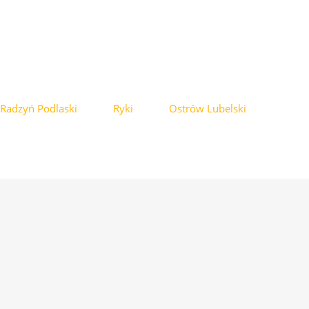
Radzyń Podlaski
Ryki
Ostrów Lubelski