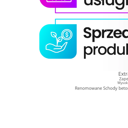
Ext
Zape
Wysoki
Renomowane Schody betonow