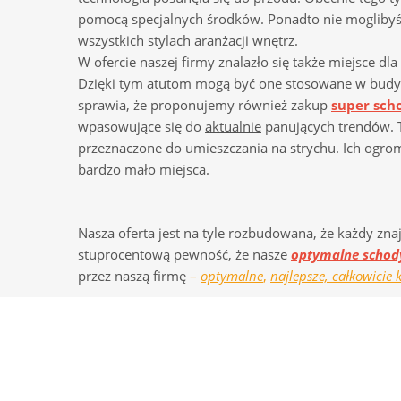
pomocą specjalnych środków. Ponadto nie moglib
wszystkich stylach aranżacji wnętrz.
W ofercie naszej firmy znalazło się także miejsce dla
Dzięki tym atutom mogą być one stosowane w budyn
sprawia, że proponujemy również zakup
super sc
wpasowujące się do
aktualnie
panujących trendów. T
przeznaczone do umieszczania na strychu. Ich ogrom
bardzo mało miejsca.
Nasza oferta jest na tyle rozbudowana, że każdy zn
stuprocentową pewność, że nasze
optymalne schod
przez naszą firmę
–
optymalne
,
najlepsze, całkowicie