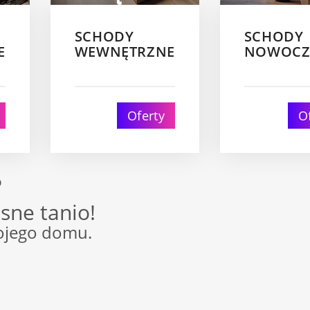
SCHODY
SCHODY
E
WEWNĘTRZNE
NOWOCZ
Oferty
O
?
sne tanio!
ojego domu.
"