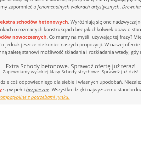
yśmy zapomnieć o
fenomenalnych walorach artystycznych
.
Drewnia
ekstra schodów betonowych
. Wyróżniają się one nadzwyczaj
kach o rozmaitych konstrukcjach bez jakichkolwiek obaw o stan
hodów nowoczesnych
. Co mamy na myśli, używając tej frazy? M
o jednak jeszcze nie koniec naszych propozycji. W naszej oferci
ną zaletę stanowi możliwość składania i rozkładania wtedy, gdy 
Extra Schody betonowe. Sprawdź ofertę już teraz!
Zapewniamy wysokiej klasy Schody strychowe. Sprawdź już dziś!
ajdzie coś odpowiedniego dla siebie i własnych upodobań. Niezal
y
są w pełni
bezpieczne
. Wszystko dzięki najwyższemu standardo
 kompatybilne z potrzebami rynku.