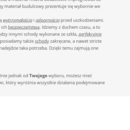
ny
materiał budulcowy prezentuje się wybornie we
ną
wytrzymałością
i
odpornością
przed uszkodzeniami.
 ich
bezpieczeństwa
. Idziemy z duchem czasu, a to
iędzy innymi schody wykonane ze szkła,
perfekcyjnie
e posiadamy także
schody
zakręcane, a nawet stricte
nadejdzie taka potrzeba. Dzięki temu zajmują one
eżnie jednak od
Twojego
wyboru, możesz mieć
wi, który wyróżnia wszystkie działania podejmowane