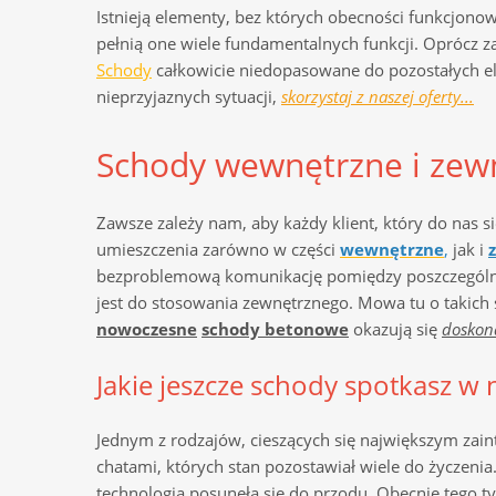
Istnieją elementy, bez których obecności funkcjonow
pełnią one wiele fundamentalnych funkcji. Oprócz 
Schody
całkowicie niedopasowane do pozostałych elem
nieprzyjaznych sytuacji,
skorzystaj z naszej oferty...
Schody wewnętrzne i zew
Zawsze zależy nam, aby każdy klient, który do nas s
umieszczenia zarówno w części
wewnętrzne
,
jak i
bezproblemową komunikację pomiędzy poszczególn
jest do stosowania zewnętrznego. Mowa tu o takich 
nowoczesne
schody betonowe
okazują się
doskon
Jakie jeszcze schody spotkasz w n
Jednym z rodzajów, cieszących się największym zai
chatami, których stan pozostawiał wiele do życzenia.
technologia
posunęła się do przodu. Obecnie tego t