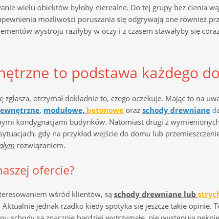
anie wielu obiektów byłoby nierealne. Do tej grupy bez cienia w
zapewnienia możliwości poruszania się odgrywają one również p
entów wystroju raziłyby w oczy i z czasem stawałyby się coraz b
nętrzne to podstawa każdego d
ię zgłasza, otrzymał dokładnie to, czego oczekuje. Mając to na u
zewnętrzne
,
modułowe,
betonowe
oraz
schody drewniane
d
ymi kondygnacjami budynków. Natomiast drugi z wymienionych 
sytuacjach, gdy na przykład wejście do domu lub przemieszczeni
ałym
rozwiązaniem.
aszej ofercie?
nteresowaniem wśród klientów, są
schody drewniane lub
stry
 Aktualnie jednak rzadko kiedy spotyka się jeszcze takie opinie. 
ypu schody są znacznie bardziej wytrzymałe, nie występują pękn