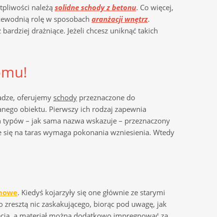
ątpliwości należą
solidne schody z betonu
. Co więcej,
rzewodnią rolę w sposobach
aranżacji wnętrz
.
ardziej drażniące. Jeżeli chcesz uniknąć takich
omu!
wadze, oferujemy
schody
przeznaczone do
anego obiektu. Pierwszy ich rodzaj zapewnia
typów – jak sama nazwa wskazuje – przeznaczony
e się na taras wymaga pokonania wzniesienia. Wtedy
chowe
. Kiedyś kojarzyły się one głównie ze starymi
To zresztą nic zaskakującego, biorąc pod uwagę, jak
ięcia, a materiał można dodatkowo impregnować za